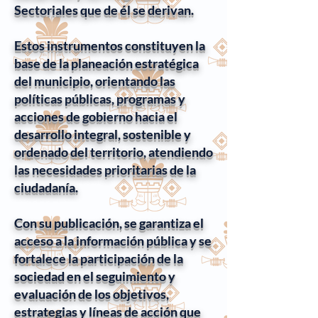
Sectoriales que de él se derivan.
Estos instrumentos constituyen la
base de la planeación estratégica
del municipio, orientando las
políticas públicas, programas y
acciones de gobierno hacia el
desarrollo integral, sostenible y
ordenado del territorio, atendiendo
las necesidades prioritarias de la
ciudadanía.
Con su publicación, se garantiza el
acceso a la información pública y se
fortalece la participación de la
sociedad en el seguimiento y
evaluación de los objetivos,
estrategias y líneas de acción que