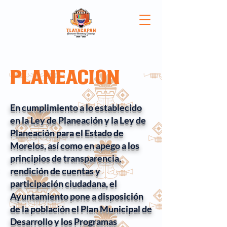
Planeacion
En cumplimiento a lo establecido
en la Ley de Planeación y la Ley de
Planeación para el Estado de
Morelos, así como en apego a los
principios de transparencia,
rendición de cuentas y
participación ciudadana, el
Ayuntamiento pone a disposición
de la población el Plan Municipal de
Desarrollo y los Programas